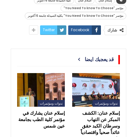
إسلام عنان
اسلام عنان
كلية الصيدلة جامعة 6 أكتوبر
مؤتمر "You Need To know To Choose"
مؤتمر "You Need To know To Choose" بكلية الصيدلة جامعة 6 أكتوبر
Twitter
Facebook
شارك
قد يعجبك ايضا
ندوات ومؤتمرات
ندوات ومؤتمرات
إسلام عنان: الكشف
إسلام عنان يشارك في
المبكر عن التهاب
مؤتمر كلية الطب بجامعة
وسرطان الكبد حقق
عين شمس
عائداً صحياً واقتصادياً