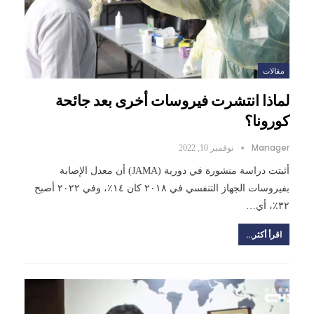
مقالات
لماذا انتشرت فيروسات أخرى بعد جائحة
كورونا؟
Manager
نوفمبر 10, 2022
أثبتت دراسة منشورة في دورية (JAMA) أن معدل الإصابة
بفيروسات الجهاز التنفسي في ٢٠١٨ كان ١٤٪، وفي ٢٠٢٢ أصبح
٣٢٪، أي…
اقرأ أكثر...