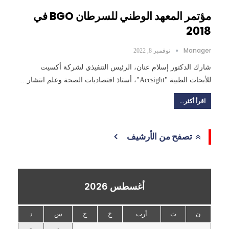
مؤتمر المعهد الوطني للسرطان BGO في
2018
Manager
نوفمبر 8, 2022
شارك الدكتور إسلام عنان، الرئيس التنفيذي لشركة أكسيت
للأبحاث الطبية "Accsight"، أستاذ اقتصاديات الصحة وعلم انتشار…
اقرأ أكثر...
تصفح من الأرشيف
أغسطس 2026
ن
ث
أرب
خ
ج
س
د