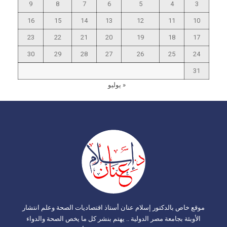
9
8
7
6
5
4
3
16
15
14
13
12
11
10
23
22
21
20
19
18
17
30
29
28
27
26
25
24
31
« يوليو
موقع خاص بالدكتور إسلام عنان أستاذ اقتصاديات الصحة وعلم انتشار
الأوبئة بجامعة مصر الدولية .. يهتم بنشر كل ما يخص الصحة والدواء