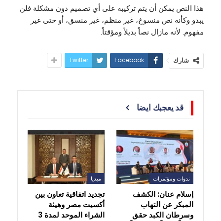
هذا النص يمكن أن يتم تركيبه على أي تصميم دون مشكلة فلن
يبدو وكأنه نص منسوخ، غير منظم، غير منسق، أو حتى غير
مفهوم. لأنه مازال نصاً بديلاً ومؤقتاً.
Twitter
Facebook
شارك
قد يعجبك ايضا
ندوات ومؤتمرات
ميديا
إسلام عنان: الكشف
تجديد اتفاقية تعاون بين
المبكر عن التهاب
أكسيت مصر وهيئة
وسرطان الكبد حقق
الشراء الموحد لمدة 3