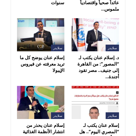
عائداً صحياً واقتصادياً
سنوات
ملموس…
سلايدر
سلايدر
د. إسلام عنان يكتب لـ
إسلام عنان يوضح كل ما
“المصور”: من القاهرة
تريد معرفته عن فيروس
إلى جنيف.. مصر تقود
الإيبولا
أجندة…
سلايدر
سلايدر
إسلام عنان يكتب لـ
إسلام عنان يحذر من
“المصري اليوم”.. هل
انتشار الأنظمة الغذائية