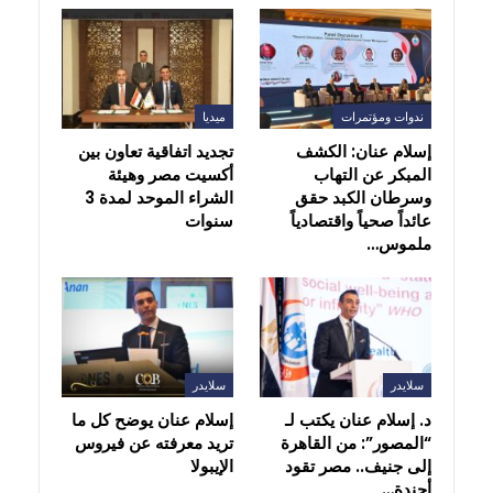
ندوات ومؤتمرات
ميديا
إسلام عنان: الكشف
تجديد اتفاقية تعاون بين
المبكر عن التهاب
أكسيت مصر وهيئة
وسرطان الكبد حقق
الشراء الموحد لمدة 3
عائداً صحياً واقتصادياً
سنوات
ملموس…
سلايدر
سلايدر
د. إسلام عنان يكتب لـ
إسلام عنان يوضح كل ما
“المصور”: من القاهرة
تريد معرفته عن فيروس
إلى جنيف.. مصر تقود
الإيبولا
أجندة…