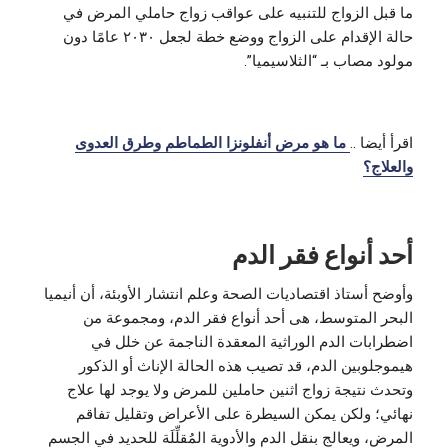
ما قبل الزواج للتنبيه على عواقب زواج حاملي المرض في
حالة الإقدام على الزواج ووضع خطة لجعل ٢٠٣٠ عامًا دون
مولود مصاب بـ “الثلاسيميا”.
اقرأ أيضا ..
ما هو مرض أنفلونزا الطماطم وطرق العدوى
والعلاج؟
أحد أنواع فقر الدم
وأوضح أستاذ اقتصاديات الصحة وعلم انتشار الأوبئة، أن أنيميا
البحر المتوسط، هى أحد أنواع فقر الدم، ومجموعة من
اضطرابات الدم الوراثية المعقدة الناجمة عن خلل في
هيموجلوبين الدم، قد تصيب هذه الحالة الإناث أو الذكور
وتحدث نتيجة زواج اثنين حاملين للمرض ولا يوجد لها علاج
نهائي؛ ولكن يمكن السيطرة على الأعراض وتقليل تفاقم
المرض، ويعالج بنقل الدم والأدوية المُقلِّلَة للحديد في الجسم