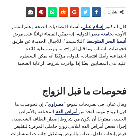
شارك
قال الدكتور
إسلام عنان
، أستاذ اقتصاديات الصحة وعلم انتشار
الأوبئة ب
جامعة مصر الدولية
، إنه يمكن القضاء نهائيًّا على مرض
أنيميا البحر المتوسط
“الثلاسيميا”، للأجيال الجديدة عن طريق
فحوصات الشباب وما قبل الزواج، ما يترتب عليه فائدة
اجتماعية وأيضًا اقتصادية للدولة، مؤكدًا أنه يمكن السيطرة
عليه لدى المصابين أيضًا إذا توافرت شروط الرعاية الصحية.
فحوصات ما قبل الزواج
وقال عنان، في تصريحات لموقع “
مصراوي
“، إن فحوصات ما
قبل الزواج مهمة للحد من
أمراض الدم
المختلفة والأمراض
الجينية، مقترحًا أن يكون من شروط إصدار البطاقة الشخصية،
إجراء فحص أمراض الدم لتلافي زواج حاملي المرض؛ لتقليص
فرص إنجاب طفل مصاب بالمرض وتشكيل جلسات استشارات