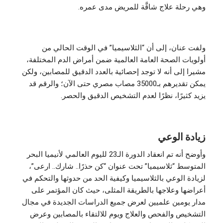
وهي رحلة علاج شاقَّة للمريض مدى عمره.
ولفت عنان، إلى أن “الثلاسيميا” في الوقت الحالي من
أولويات الصحة العامة العالمية ضمن أمراض الدم المختلفة،
مشيرا إلى أنه لا توجد إحصائية بالعدد الدقيق للمصابين، ولكن
يمكن تقديرهم بـ35000 مصاب مصري حتى الآن؛ والرقم قد
يزيد كثيرًا، نظرًا لعدم التشخيص الدقيق والحصر.
زيادة الوعي
وأوضح أنه تم انعقاد الدورة الـ23 لليوم العالمي لأنيميا البحر
المتوسط “ثلاسيميا” تحت عنوان “كن حذرًا.. شارك.. ارعى”،
لزيادة الوعي بالثلاسيميا وكيفية الحد من حدوثها والتحكم في
أعراضها وعلاجها بالطريقة المثلى، حيث كان المؤتمر على
مدار يومين علميين لعرض جميع الدراسات الجديدة في مجال
التشخيص والفحص والعلاج ويوم للالتقاء بالمصابين وعرض