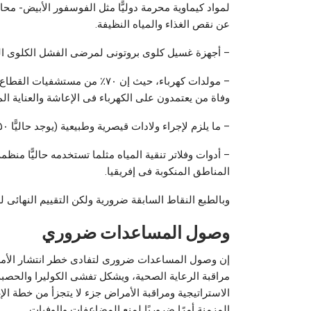
لمواد كيماوية محرمة دوليًّا مثل الفوسفور الأبيض- محا
عن نقص الغذاء والمياه النظيفة.
– أجهزة غسيل كلوى بروتونى لمرضى الفشل الكلوى الذي
– مولدات كهرباء، حيث إن ٧٠٪ 
وفاة من يعتمدون على الكهرباء فى الإعاشة والعناية ا
– ما يلزم لإجراء ولادات قيصرية وطبيعية (يوجد حاليًّا ٥٠ ألف امرأة حامل بدون وجود بيئة صحية للولادة).
– أدوات وفلاتر تنقية المياه مثلما تستخدمه حاليًّا من
المناطق المنكوبة فى إفريقيا.
وبالطبع النقاط السابقة ضرورية ولكن التقييم النهائى
وصول المساعدات ضروري
إن وصول المساعدات ضرورى لتفادى خطر انتشار الأ
مراقبة الرعاية الصحية، ويشكل تفشى الكوليرا والحصب
الاستراتيجية ومراقبة الأمراض جزء لا يتجزأ من خطة الإغ
المزمنة أمرًا ضروريًا لمنع المضاعفات والوفيات.