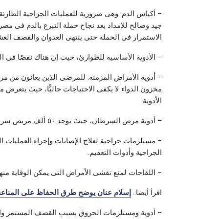
– أكياس الدم: وهى ضرورية للعمليات الجراحية الطارئة و
جيد وصالح للإمداد بعد نجاح حملة التبرع بالدم فى مصر
الاستمرار فى الحملة حتى ينتهى العدوان والقصف العشو
– الأدوية الأساسية للطوارئ، حيث إن هناك نقصًا فى ال
– أدوية الأمراض المزمنة: للمرضى الذين يعانون من م
الأدوية.
– أدوية مرض السرطان، حيث يوجد ٥٠ ألف مريض سرطان فى قطاع غزة ولا توجد أدوية كافية.
– مستلزمات جراحية لعلاج الإصابات وإجراء العمليات 
الجراحية وأدوات التعقيم.
– اللقاحات لمنع تفشى الأمراض التى يمكن الوقاية منه
اقرأ أيضا..
إسلام عنان يوضح طرق الحفاظ على المناعة 
– أدوية ومستلزمات الحروق بسبب القصف المستمر وأيضً