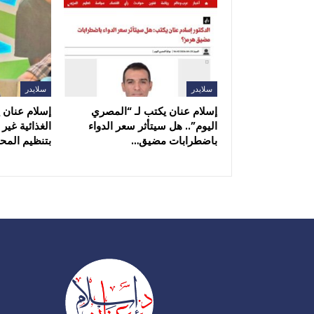
سلايدر
سلايدر
إسلام عنان يكتب لـ “المصري
إسلام عنان ي
اليوم”.. هل سيتأثر سعر الدواء
الغذائية غير
باضطرابات مضيق…
بتنظيم المح