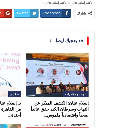
دكتور إسلام عنان
دكتور اسلام عنان
+
Twitter
Facebook
شارك
قد يعجبك ايضا
ندوات ومؤتمرات
سلايدر
إسلام عنان: الكشف المبكر عن
د. إسلام عنا
التهاب وسرطان الكبد حقق عائداً
من القاهرة 
صحياً واقتصادياً ملموس…
أجندة…