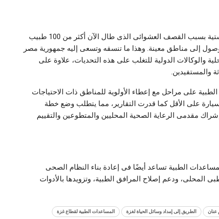
ويواجه تقديم المساعدات الطبية فى غزة تحديات لوجستية بسبب القصف العشوائى الذى طال الآن أكثر من 100 طبيب
 الوصول إلى مناطق معينة. وهذا ما تنسقه وتسعى إليه جمهورية مصر
ية والوكالات الدولية للتغلب على هذه التحديات، علاوة على
ة والمستفيدين.
طبية على مراحل مع إعطاء الأولوية للمناطق ذات الاحتياجات
كثر إلحاحًا إلى أن يصل حجم ناقلات الإغاثة إلى 100 سيارة على الأقل كما قدرت التقارير، مما يتطلب وضع خطة
إشراك مقدمى الرعاية الصحية المحليين والمتطوعين والتقييم
مساعدات الطبية تساعد أيضًا فى إعادة بناء النظام الصحى
ى المحلى، ودعم إصلاح المرافق الطبية، وتزويدها بالأدوات
 عنان
الطريق إلى إمداد وسائل الحياة لغزة
المساعدات الطبية لقطاع غزة