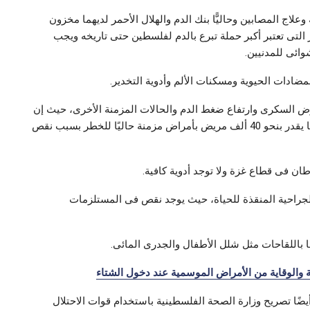
علاج المصابين وحاليًّا بنك الدم والهلال الأحمر لديهما مخزون
 التى تعتبر أكبر حملة تبرع بالدم لفلسطين حتى تاريخه ويجب
ائى للمدنيين.
مضادات الحيوية ومسكنات الألم وأدوية التخدير.
رض السكرى وارتفاع ضغط الدم والحالات المزمنة الأخرى، حيث إن
مخزون الدواء لا يكفى الاحتياجات حاليًّا، حيث يتعرض ما يقدر بنحو 40 ألف مريض بأمراض مزمنة حاليًا للخطر بسبب نقص
الجراحية المنقذة للحياة، حيث يوجد نقص فى المستلزمات
ا باللقاحات مثل شلل الأطفال والجدرى المائى.
والوقاية من الأمراض الموسمية عند دخول الشتاء
ا تصريح وزارة الصحة الفلسطينية باستخدام قوات الاحتلال