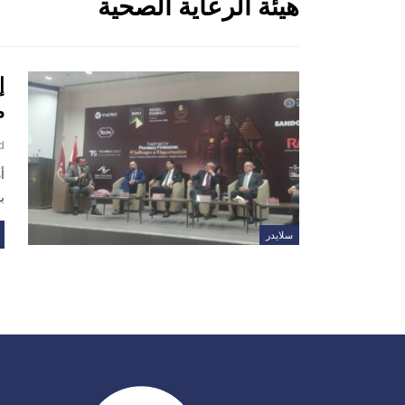
هيئة الرعاية الصحية
إ
م
d
أ
ب
سلايدر