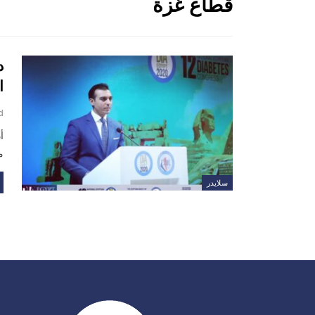
قطاع غزة
د
ا
d
أ
م
سلايدر