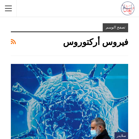
تصفح الوسم
فيروس أركتوروس
سلايدر