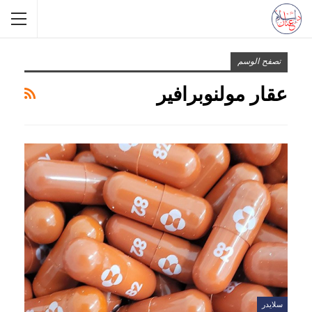
تصفح الوسم
عقار مولنوبرافير
سلايدر