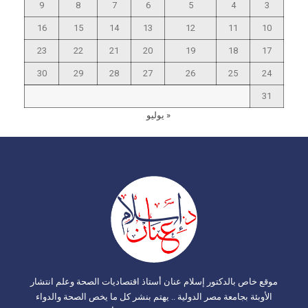
9
8
7
6
5
4
3
16
15
14
13
12
11
10
23
22
21
20
19
18
17
30
29
28
27
26
25
24
31
« يوليو
موقع خاص بالدكتور إسلام عنان أستاذ اقتصاديات الصحة وعلم انتشار
الأوبئة بجامعة مصر الدولية .. يهتم بنشر كل ما يخص الصحة والدواء