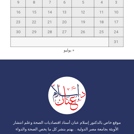
9
8
7
6
5
4
3
16
15
14
13
12
11
10
23
22
21
20
19
18
17
30
29
28
27
26
25
24
31
« يوليو
موقع خاص بالدكتور إسلام عنان أستاذ اقتصاديات الصحة وعلم انتشار
الأوبئة بجامعة مصر الدولية .. يهتم بنشر كل ما يخص الصحة والدواء