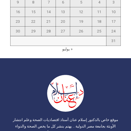
9
8
7
6
5
4
3
16
15
14
13
12
11
10
23
22
21
20
19
18
17
30
29
28
27
26
25
24
31
« يوليو
موقع خاص بالدكتور إسلام عنان أستاذ اقتصاديات الصحة وعلم انتشار
الأوبئة بجامعة مصر الدولية .. يهتم بنشر كل ما يخص الصحة والدواء