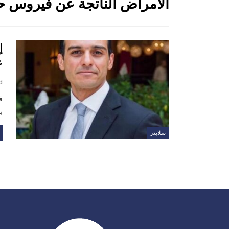
الأمراض الناتجة عن فيروس ح
إ
ع
d
ق
ب
سلايدر