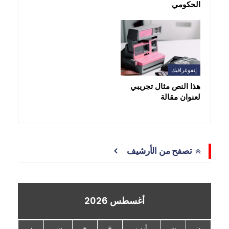
الحكومي
إنفوغرافيك
هذا النص مثال تجريبي
لعنوان مقالة
تصفح من الأرشيف
أغسطس 2026
ن
ث
أرب
خ
ج
س
د