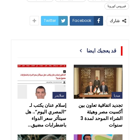
فيروس كورونا
Twitter
Facebook
شارك
قد يعجبك ايضا
ميديا
سلايدر
تجديد اتفاقية تعاون بين
إسلام عنان يكتب لـ
أكسيت مصر وهيئة
“المصري اليوم”.. هل
الشراء الموحد لمدة 3
سيتأثر سعر الدواء
سنوات
باضطرابات مضيق…