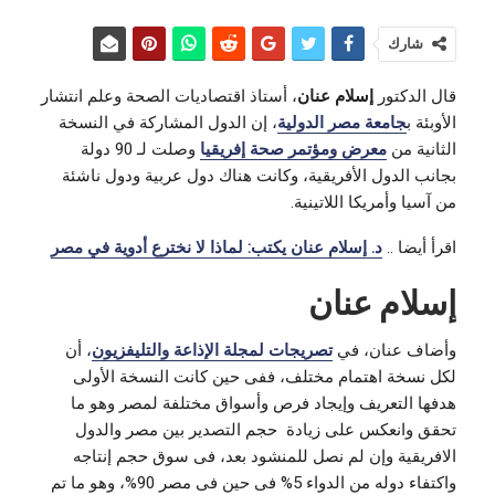
شارك
قال الدكتور
إسلام عنان
، أستاذ اقتصاديات الصحة وعلم انتشار
الأوبئة ب
جامعة مصر الدولية
، إن الدول المشاركة في النسخة
الثانية من
معرض ومؤتمر صحة إفريقيا
وصلت لـ 90 دولة
بجانب الدول الأفريقية، وكانت هناك دول عربية ودول ناشئة
من آسيا وأمريكا اللاتينية.
اقرأ أيضا ..
د. إسلام عنان يكتب: لماذا لا نخترع أدوية في مصر
إسلام عنان
وأضاف عنان، في
تصريجات لمجلة الإذاعة والتليفزيون
، أن
لكل نسخة اهتمام مختلف، ففى حين كانت النسخة الأولى
هدفها التعريف وإيجاد فرص وأسواق مختلفة لمصر وهو ما
تحقق وانعكس على زيادة حجم التصدير بين مصر والدول
الافريقية وإن لم نصل للمنشود بعد، فى سوق حجم إنتاجه
واكتفاء دوله من الدواء 5% فى حين فى مصر 90%، وهو ما تم