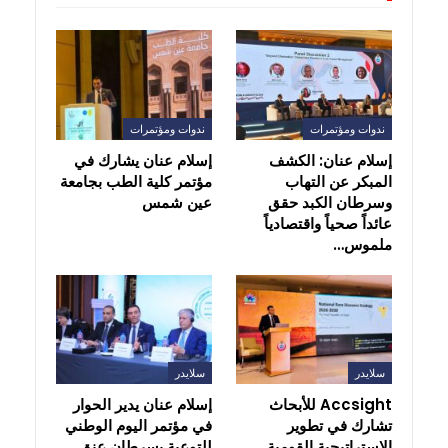
ندوات ومؤتمرات
ندوات ومؤتمرات
إسلام عنان: الكشف
إسلام عنان يشارك في
المبكر عن التهاب
مؤتمر كلية الطب بجامعة
وسرطان الكبد حقق
عين شمس
عائداً صحياً واقتصادياً
ملموس…
سلايدر
سلايدر
Accsight للأبحاث
إسلام عنان يدير الحوار
تشارك في تطوير
في مؤتمر اليوم الوطني
الاستراتيجية القومية
للتوعية بسرطان عنق