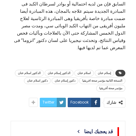
السابق فإن من لديه احتمالية أو بوادر لسرطان الكبد فى
المبادرة الجديدة سيتم علاجه بالمجان، هذه المبادرة أيضا
ضمت مبادرة خاصة بأفريقيا وهى المبادرة الرئاسية لعلاج
مليون أفريقى من التهاب الكبد الوبائى سي، ومدت مصر
الدول الخمس المشاركة حتى الآن بالعلاجات وبآليات فحص
وقياس النتائج، وتحدثت نيجيريا على لسان دكتور “انزوما” فى
المعرض عما تم لديها فيها.
إسلام عنان
اسلام عنان
الدكتور إسلام عنان
الدكتور اسلام عنان
النسخة الثانية مؤتمر صحة افريقيا
دكتور إسلام عنان
دكتور اسلام عنان
مؤتمر صحة أفريقيا
Twitter
Facebook
شارك
قد يعجبك ايضا