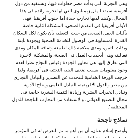
وهى التجربة التى بدأت مصر خطوات فيها، وتستفيد من دول
أفريقية سبقتنا مثل زيمبابوى التي لها تجربة رائدة فى هذا
المجال، وكينيا لديها تجارب جيدة أما جنوب أفريقيا فهى
الأولى أفريقيا فى التقدم الصحي، المشكلة الثانية خاصة
بآليات العمل الصحى من حيث التغطية بأن يكون لكل السكان
القدرة المتساوية فى الوصول للخدمة الصحية وبجودة ثابتة
وبذات الثمن، ومدى ملاءمة ذلك لطبيعة وثقافة المكان ومدى
فعاليته وهى أبجديات العمل فى الصحة، والمشكلة الأخيرة
التى تطرق إليها هى معايير الجودة وقياس النجاح نظرا لعدم
وجود معلومات بسبب ضعف البنية التحتية فى أفريقيا، ولذا
خرجت الورقة الختامية لتتحدث عن التصدير والتبادل التجارى
بين مصر والدول الافريقية، التبادل العلمى وإنتاج الأدوية
وتبادل الخبرات البشرية وزيادة التنمية البشرية خاصة فى
مجال التصنيع الدوائي، والاستفادة من التجارب الناجحة للدول
المختلفة”.
نماذج ناجحة
وأوضح إسلام عنان، أن من أهم ما تم التعرض له فى المؤتمر