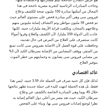
هو عرض النماذج الناجحة ليتم مشاركتها والاستفادة منها،
وجاءت المبادرات الرئاسية كتجربة مصرية ناجحة فى هذا
المجال من أمثلتها مبادرة 100 مليون صحة للكشف وعلاج
فيروس سى وهى أكبر مبادرة فحص على مستوى العالم حيث
تم فحص 59 مليون مواطن وتم اكتشاف إصابة مليونين منهم
وعلاجهم بالمجان، وتكلفت قرابة الأربعة مليارات جنيه، لكنها
عادت إلى الدولة 359 مليارا، لأن الكشف والعلاج وفروا أموالا
كانت ستصرف على العلاج من المرض فى حال تقدمه،
وحافظت على قوة العمل لأن الاصابة بفيروس سى كانت تمنع
من السفر، ووقف المصابين من الإصابة بسرطان الكبد لأن 3%
من مصابى فيروس سى يصابون به وحمايتهم من خطر الموت
بتوفير العلاج.
عائد اقتصادي
لذلك فإن كل جنيه صرف فى الحملة عاد 3.59 جنيه، ليس هذا
فقط، بل هذه الحملة انتهت للبدء فى حملة جديدة تظهر نتائجها
خلال 45 يوما وهى المبادرة الخاصة بالكشف عن وعلاج
سرطان الكبد، حيث تعد مصر من أعلى دول العالم إصابة به
نظرا لوضع إصابات فيروس سى بها، وبناء على الفحص