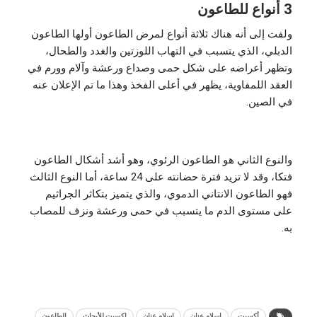
3 أنواع للطاعون
ولفت إلى أنه هناك ثلاثة أنواع لمرض الطاعون أولها الطاعون
الدبلي، الذي يتسبب في التهاب اللوزتين والغدد والطحال،
وتظهر أعراضه على شكل حمى وصداع ورعشة وآلام وورم في
العقد اللمفاوية، يظهر في أعلى الفخذ وهذا ما تم الإعلان عنه
في الصين.
والنوع الثاني هو الطاعون الرئوي، وهو أشد أشكال الطاعون
فتكا، وقد لا تزيد فترة حضانته على 24 ساعة، أما النوع الثالث
فهو الطاعون الانتاني الدموي، والذي يتميز بتكاثر الجراثيم
على مستوى الدم ما يتسبب في حمى ورعشة ونزف للمصاب
به.
أكسيت
إسلام عنان
اسلام عنان
اكسيت للأبحاث
الطاعون