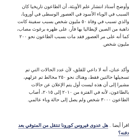
وأوضح أستاذ انتشار علم الأوبئة، أن الطاعون تاريخيا كان
السبب في الوباء الأسود في العصور الوسطى في أوروبا،
والذي تسبب في وفاة ٥٠ مليون شخص بسبب سفينة كانت
ذاهبة من الصين لإيطاليا بها فأر، على ظهره برغوث مصاب،
كما أنه على مر العصور فقد مات بسبب الطاعون نحو ٢٠٠
مليون شخص.
وأكد عنان، أنه لا داعي للقلق، لأن عدد الحالات التي تم
تسجيلها حالتين فقط، وهناك نحو ٢٥٠ مخالط تم عزلهم،
مشيرا إلى أن هذه ليست أول يتم الإعلان عن حالات
بالطاعون، لأنه في الفترة من ٢٠١٠ إلى ٢٠١٥، أصاب
الطاعون ٣٠٠٠ شخص ولم يصل إلى حالة وباء عالمي.
اقرأ أيضا ..
هل عدوى فيروس كورونا تنتقل من المتوفي بعد
دفنه؟