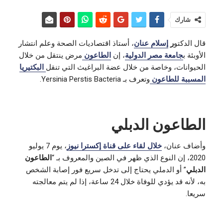
شارك
قال الدكتو
ر
إسلام عنان
، أستاذ اقتصاديات الصحة وعلم انتشار
الأوبئة ب
جامعة مصر الدولية
، إن
الطاعون
مرض ينتقل من خلال
الحيوانات، وخاصة من خلال عضة البراغيث التي تنقل
البكتيريا
المسببة للطاعون
وتعرف بـ Yersinia Perstis Bacteria.
الطاعون الدبلي
وأضاف عنان،
خلال لقاء على قناة إكسترا نيوز
، يوم 7 يوليو
2020، إن النوع الذي ظهر في الصين والمعروف بـ “
الطاعون
الدبلي
” أو الدملي يحتاج إلى تدخل سريع فور إصابة الشخص
به، لأنه قد يؤدي للوفاة خلال 24 ساعة، إذا لم يتم معالجته
سريعا.