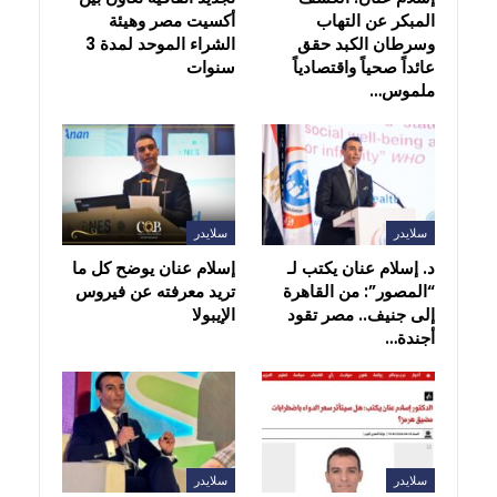
المبكر عن التهاب
أكسيت مصر وهيئة
وسرطان الكبد حقق
الشراء الموحد لمدة 3
عائداً صحياً واقتصادياً
سنوات
ملموس…
سلايدر
سلايدر
د. إسلام عنان يكتب لـ
إسلام عنان يوضح كل ما
“المصور”: من القاهرة
تريد معرفته عن فيروس
إلى جنيف.. مصر تقود
الإيبولا
أجندة…
سلايدر
سلايدر