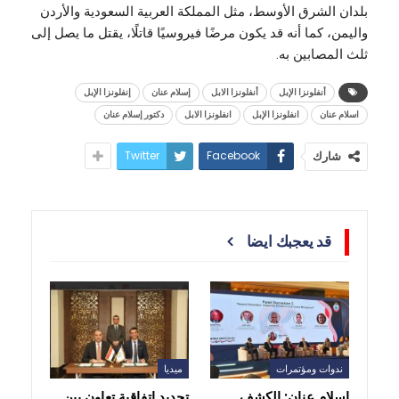
بلدان الشرق الأوسط، مثل المملكة العربية السعودية والأردن
واليمن، كما أنه قد يكون مرضًا فيروسيًا قاتلًا، يقتل ما يصل إلى
ثلث المصابين به.
أنفلونزا الإبل
أنفلونزا الابل
إسلام عنان
إنفلونزا الإبل
اسلام عنان
انفلونزا الإبل
انفلونزا الابل
دكتور إسلام عنان
Twitter
Facebook
شارك
قد يعجبك ايضا
ندوات ومؤتمرات
ميديا
إسلام عنان: الكشف
تجديد اتفاقية تعاون بين