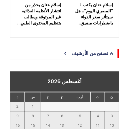
إسلام عنان يكتب لـ
إسلام عنان يحذر من
“المصري اليوم”.. هل
انتشار الأنظمة الغذائية
سيتأثر سعر الدواء
غير الموثوقة ويطالب
باضطرابات مضيق…
بتنظيم المحتوى الطبي…
تصفح من الأرشيف
أغسطس 2026
ن
ث
أرب
خ
ج
س
د
2
1
9
8
7
6
5
4
3
16
15
14
13
12
11
10