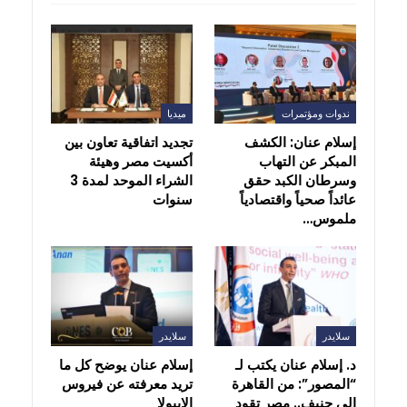
ندوات ومؤتمرات
ميديا
إسلام عنان: الكشف
تجديد اتفاقية تعاون بين
المبكر عن التهاب
أكسيت مصر وهيئة
وسرطان الكبد حقق
الشراء الموحد لمدة 3
عائداً صحياً واقتصادياً
سنوات
ملموس…
سلايدر
سلايدر
د. إسلام عنان يكتب لـ
إسلام عنان يوضح كل ما
“المصور”: من القاهرة
تريد معرفته عن فيروس
إلى جنيف.. مصر تقود
الإيبولا