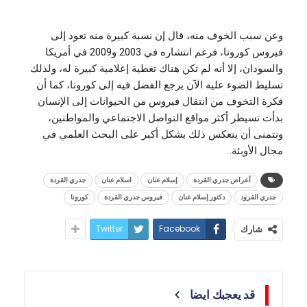
وعن سبب الخوف منه، قال إن نسبة كبيرة منه تعود إلى
فيروس كورونا، فرغم انتشاره في 2003 و2009 في أمريكا
والسودان، إلا أنه لم تكن هناك تغطية إعلامية كبيرة له، ولذلك
تسليط الضوء عليه الآن يرجع الفضل فيه إلى كورونا، كما أن
فكرة التخوف من انتقال فيروس من الحيوانات إلى الإنسان
بدأت تسيطر أكثر مواقع التواصل الاجتماعي والمواطنين،
ونتمنى أن ينعكس ذلك بشكل أكبر على البحث العلمي في
مجال الأوبئة.
أعراض جدري القردة
إسلام عنان
اسلام عنان
جدري القردة
جدري القرود
دكتور إسلام عنان
فيروس جدري القردة
كورونا
Twitter
Facebook
شارك
قد يعجبك ايضا