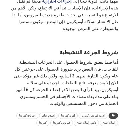
مهما كانت الدولة تلجأ إلى
إجراءات احترازية
معينة ثم تقلل
هذه الإجراءات، فإن الإصابات تبدأ في الارتفاع، ولكن الأهم من
الارتفاع هو التسبب في إحداث طفرة جديدة للفيروس، أما إذا
ظل الانتشار لسلالة أوميكرون فإن الوضع سيكون مستقرا
والسيطرة على المرض موجودة.
شروط الجرعة التنشيطية
أما فيما يتعلق بشروط الحصول على الجرعات التنشيطية
للقاحات، فإن البعض يرى ضرورة الحصول على جرعتين كل
عام ويكون الفارق بينهما 3 أسابيع، ولكن ذلك غير مؤكد حتى
الآن إلا بعد معرفة نتائج اللقاحات الجديدة على سلالة
أوميكرون، بينما رأى البعض الآخر إعطاء الجرعة كل 6 أشهر
بناء على مدة بقاء مضادات الأجسام في الجسم ومستوى
الحماية من دخول المستشفى والوفيات.
أدوية فيروس كورونا
أدوية كورونا
إسلام عنان
إصابات كورونا
اسلام عنان
دكتور إسلام عنان
فيروس كورونا
كورونا