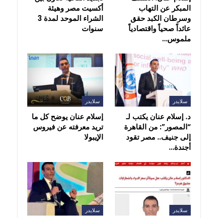
المبكر عن التهاب
أكسيت مصر وهيئة
وسرطان الكبد حقق
الشراء الموحد لمدة 3
عائداً صحياً واقتصادياً
سنوات
ملموس…
سلايدر
سلايدر
د. إسلام عنان يكتب لـ
إسلام عنان يوضح كل ما
“المصور”: من القاهرة
تريد معرفته عن فيروس
إلى جنيف.. مصر تقود
الإيبولا
أجندة…
سلايدر
سلايدر