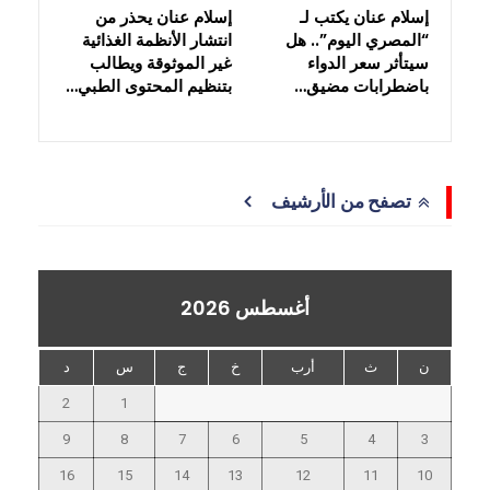
إسلام عنان يكتب لـ
إسلام عنان يحذر من
“المصري اليوم”.. هل
انتشار الأنظمة الغذائية
سيتأثر سعر الدواء
غير الموثوقة ويطالب
باضطرابات مضيق…
بتنظيم المحتوى الطبي…
تصفح من الأرشيف
أغسطس 2026
ن
ث
أرب
خ
ج
س
د
2
1
9
8
7
6
5
4
3
16
15
14
13
12
11
10