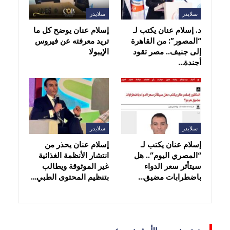
سلايدر
سلايدر
د. إسلام عنان يكتب لـ
إسلام عنان يوضح كل ما
“المصور”: من القاهرة
تريد معرفته عن فيروس
إلى جنيف.. مصر تقود
الإيبولا
أجندة…
سلايدر
سلايدر
إسلام عنان يكتب لـ
إسلام عنان يحذر من
“المصري اليوم”.. هل
انتشار الأنظمة الغذائية
سيتأثر سعر الدواء
غير الموثوقة ويطالب
باضطرابات مضيق…
بتنظيم المحتوى الطبي…