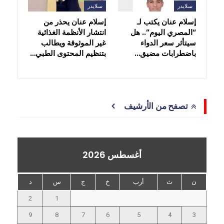
سلايدر
سلايدر
إسلام عنان يكتب لـ
إسلام عنان يحذر من
“المصري اليوم”.. هل
انتشار الأنظمة الغذائية
سيتأثر سعر الدواء
غير الموثوقة ويطالب
باضطرابات مضيق…
بتنظيم المحتوى الطبي…
تصفح من الأرشيف
أغسطس 2026
ن
ث
أرب
خ
ج
س
د
2
1
9
8
7
6
5
4
3