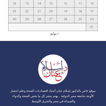
16
15
14
13
12
11
10
23
22
21
20
19
18
17
30
29
28
27
26
25
24
31
« يوليو
موقع خاص بالدكتور إسلام عنان أستاذ اقتصاديات الصحة وعلم انتشار
الأوبئة بجامعة مصر الدولية .. يهتم بنشر كل ما يخص الصحة والدواء
والصيدلة في مصر والشرق الأوسط.