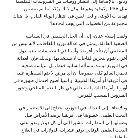
وتابع، “بالإضافة إلى انتشار ووفيات من الفيروسات التنفسية
مثل RSV وكوفيد وغيرها، وكل ذلك يؤكد أننا لم ننته من
تهديدات الأوبئة، والحل ليس في انتظار الوباء القادم، بل هناك
مجموعة من الخطوات التي يجب اتخاذها”.
ولفت إسلام عنان، إلى أن الحل الحقيقي في السياسة
الصحية العادلة، يتمثل في عدالة توزيع اللقاحات، لأنه ليس من
المنطقي أن تتأخر أفريقيا وآسيا في التطعيمات، بينما دول
أخرى تقوم بتخزين لقاحات لا تستخدمها، ولذلك فإن العدالة
في التوزيع ليست مسألة إنسانية فقط، بل سياسة صحية
تحمي العالم كله، خصوصاً إن أي مرض لا يتم السيطرة عليه
في أفريقيا أو أمريكا اللاتينية أو آسيا أصبح احتمال ظهوره في
أوروبا وأمريكا الشمالية عالي في ظل التغير المناخي وتحور
الفيروس المسبب للمرض.
وبالإضافة إلى العدالة في التوزيع، نحتاج إلى الاستثمار في
البحث العلمي، خصوصًا في أفريقيا لرصد الأمراض قبل
وصولها إلى المطارات، مشيرا إلى أن كل دولار ينفق على
البحث العلمي الوقائي يوفر عشرات الدولارات في العلاج
والطوارئ.