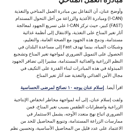
وأوضح عنان، أن التفاعل بين مبادرة العمل المناخي والتغذية
(I-CAN) ومبادرة الأغذية والزراعة من أجل التحول المستدام
(FAST) كبير، حيث تركز I-CAN على تسريع الجهود لمعالجة
آثار تغير المناخ على التغذية، والانتقال إلى أنظمة غذائية
مستدامة، ودمج هذه الجهود مع الصحة العامة، والتعليم،
وشبكات المياه، بينما تهدف Fast إلى مساعدة البلدان في
الحصول على التمويل الضروري لمواجهة تغير المناخ وتشجيع
النظم الزراعية والغذائية المستدامة، مشيرا إلى تضافر الجهود
المبذولة في هذه المبادرات لبناء القدرة على التكيف في
مجال الأمن الغذائي والتغذية ضد آثار تغير المناخ.
اقرأ أيضا..
إسلام عنان يوجه ١٠ نصائح لمرضى الحساسية
ولفت إسلام عنان، إلى أنه لمواجهة مخاطر انخفاض الإنتاجية
الزراعية واضطرابات الطقس بسبب تغير المناخ، فمن
الضروري اتباع نهج متعدد الأوجه، يشمل الاستثمار في
ممارسات الزراعة المستدامة، وتنويع المحاصيل للحد من
الاعتماد على عدد قليل من المحاصيل الأساسية، وتحسين نظم