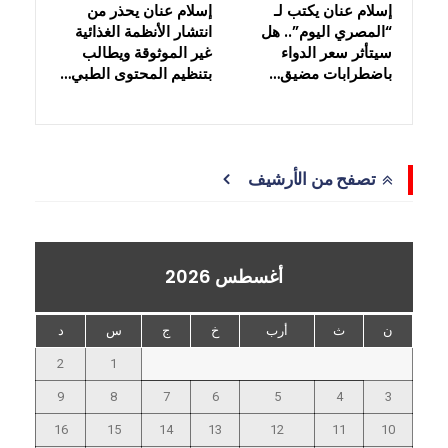
إسلام عنان يكتب لـ
إسلام عنان يحذر من
“المصري اليوم”.. هل
انتشار الأنظمة الغذائية
سيتأثر سعر الدواء
غير الموثوقة ويطالب
باضطرابات مضيق…
بتنظيم المحتوى الطبي…
تصفح من الأرشيف
أغسطس 2026
ن
ث
أرب
خ
ج
س
د
2
1
9
8
7
6
5
4
3
16
15
14
13
12
11
10