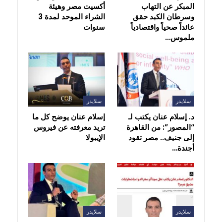
المبكر عن التهاب
أكسيت مصر وهيئة
وسرطان الكبد حقق
الشراء الموحد لمدة 3
عائداً صحياً واقتصادياً
سنوات
ملموس…
سلايدر
سلايدر
د. إسلام عنان يكتب لـ
إسلام عنان يوضح كل ما
“المصور”: من القاهرة
تريد معرفته عن فيروس
إلى جنيف.. مصر تقود
الإيبولا
أجندة…
سلايدر
سلايدر